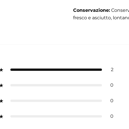
Conservazione:
Conserv
fresco e asciutto, lontan
2
0
0
0