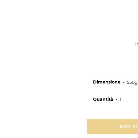
I
Dimensione
Quantità
NON DI