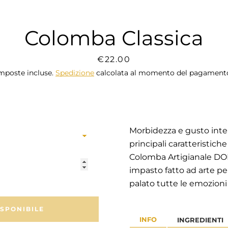
Colomba Classica
CERCA
Prezzo
€22.00
mposte incluse.
Spedizione
calcolata al momento del pagament
ANCORA
Morbidezza e gusto inte
principali caratteristiche
Colomba Artigianale D
impasto fatto ad arte per
palato tutte le emozioni
SPONIBILE
INFO
INGREDIENTI