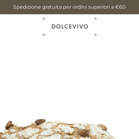
Spedizione gratuita per ordini superiori a €60
PRECEDENTE
PROSSIMO
Slide
Slide
Slide
1
2
3