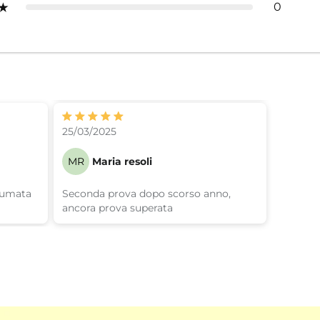
0
25/03/2025
MR
Maria resoli
rumata
Seconda prova dopo scorso anno,
ancora prova superata